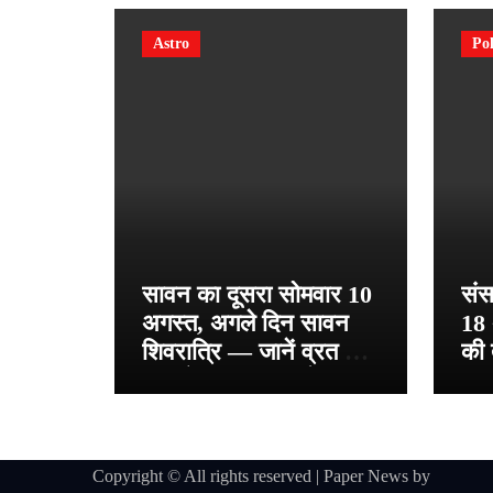
Astro
Pol
सावन का दूसरा सोमवार 10
संस
अगस्त, अगले दिन सावन
18 
शिवरात्रि — जानें व्रत की
की 
तारीखें, पूजा विधि और शिव
महि
भक्ति का महत्व
चर्
टैक
Copyright © All rights reserved
|
Paper News
by