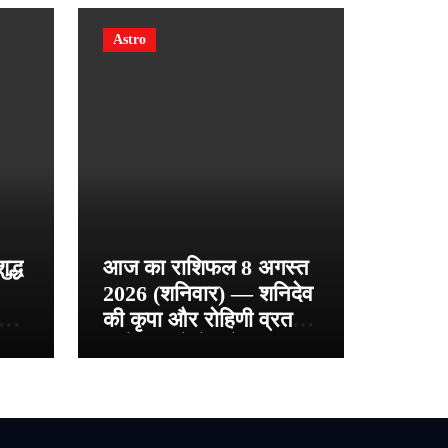
Astro
द्ध
आज का राशिफल 8 अगस्त
2026 (शनिवार) — शनिदेव
0%
की कृपा और रोहिणी व्रत का
़ —
संयोग, जानें मेष से मीन तक
्ड
अपना भविष्य