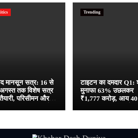
itics
Trending
द मानसून सत्र: 16 से
टाइटन का दमदार Q1: शु
अगस्त तक विशेष सत्र
मुनाफा 63% उछलकर
तैयारी, परिसीमन और
₹1,777 करोड़, आय 4
ला आरक्षण बिल पर होगी
बढ़कर ₹20,753 करोड
चा — हंगामे के बीच
तनिष्क की चमक से रिकॉर
्सेशन बिल पास
ग्रोथ