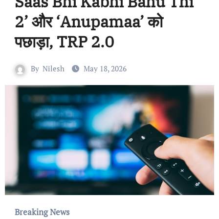
Saas Bhi Kabhi Bahu Thi
2’ और ‘Anupamaa’ को
पछाड़ा, TRP 2.0
By
Nilesh
May 18, 2026
Breaking News