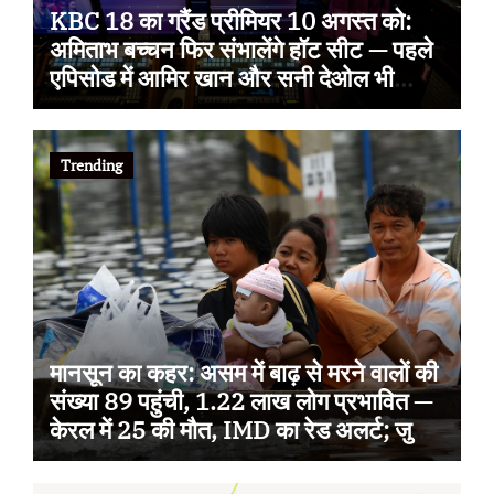
KBC 18 का ग्रैंड प्रीमियर 10 अगस्त को:
अमिताभ बच्चन फिर संभालेंगे हॉट सीट — पहले
एपिसोड में आमिर खान और सनी देओल भी
आएंगे, इस बार थीम ‘सोचना पड़ेगा’
Trending
मानसून का कहर: असम में बाढ़ से मरने वालों की
संख्या 89 पहुंची, 1.22 लाख लोग प्रभावित —
केरल में 25 की मौत, IMD का रेड अलर्ट; जुलाई
से अब तक 100 से ज्यादा जानें गईं