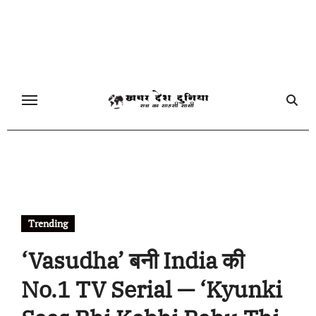
Skip
to
content
Trending
‘Vasudha’ बनी India की
No.1 TV Serial — ‘Kyunki