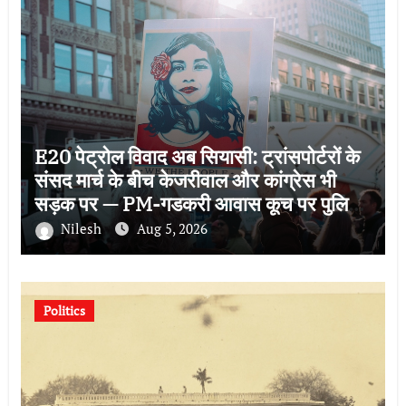
E20 पेट्रोल विवाद अब सियासी: ट्रांसपोर्टरों के
संसद मार्च के बीच केजरीवाल और कांग्रेस भी
सड़क पर — PM-गडकरी आवास कूच पर पुलिस
ने रोका, कई हिरासत में
Nilesh
Aug 5, 2026
Politics