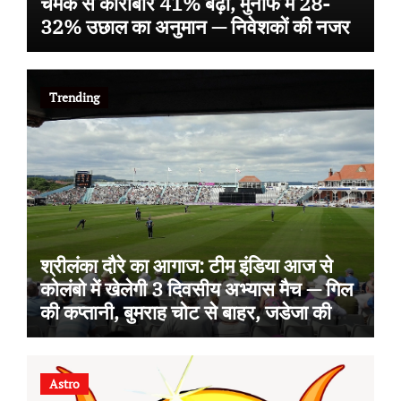
चमक से कारोबार 41% बढ़ा, मुनाफे में 28-
32% उछाल का अनुमान — निवेशकों की नजर
Trending
श्रीलंका दौरे का आगाज: टीम इंडिया आज से
कोलंबो में खेलेगी 3 दिवसीय अभ्यास मैच — गिल
की कप्तानी, बुमराह चोट से बाहर, जडेजा की
वापसी
Astro