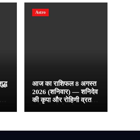
Astro
द्ध
आज का राशिफल 8 अगस्त
2026 (शनिवार) — शनिदेव
0%
की कृपा और रोहिणी व्रत का
़ —
संयोग, जानें मेष से मीन तक
्ड
अपना भविष्य