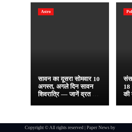
Astro
Pol
सावन का दूसरा सोमवार 10
संस
अगस्त, अगले दिन सावन
18 
शिवरात्रि — जानें व्रत की
की 
तारीखें, पूजा विधि और शिव
महि
भक्ति का महत्व
चर्
टैक
Copyright © All rights reserved
|
Paper News
by