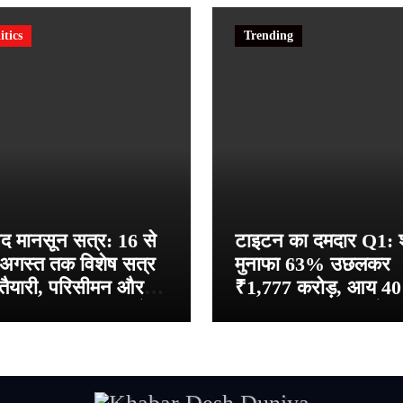
itics
Trending
द मानसून सत्र: 16 से
टाइटन का दमदार Q1: शु
अगस्त तक विशेष सत्र
मुनाफा 63% उछलकर
तैयारी, परिसीमन और
₹1,777 करोड़, आय 4
ला आरक्षण बिल पर होगी
बढ़कर ₹20,753 करोड
चा — हंगामे के बीच
तनिष्क की चमक से रिकॉर
्सेशन बिल पास
ग्रोथ