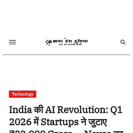
Skip
to
content
Technology
India की AI Revolution: Q1
2026 में Startups ने जुटाए