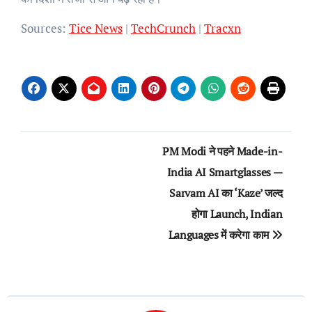
Sources:
Tice News
|
TechCrunch
|
Tracxn
Post
PM Modi ने पहने Made-in-
navigation
India AI Smartglasses —
Sarvam AI का ‘Kaze’ जल्द
होगा Launch, Indian
Languages में करेगा काम