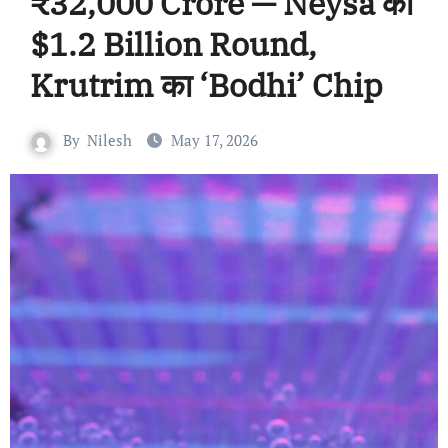
₹32,000 Crore — Neysa का
$1.2 Billion Round,
Krutrim का ‘Bodhi’ Chip
By
Nilesh
May 17, 2026