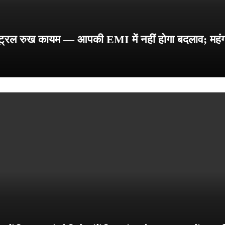
यूट्रल रुख कायम — आपकी EMI में नहीं होगा बदलाव; महं