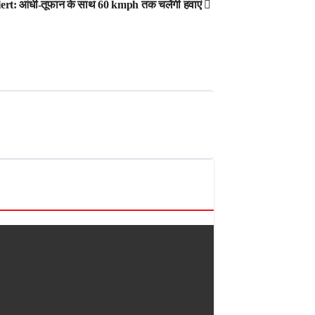
lert: आंधी-तूफान के साथ 60 kmph तक चलेंगी हवाएं