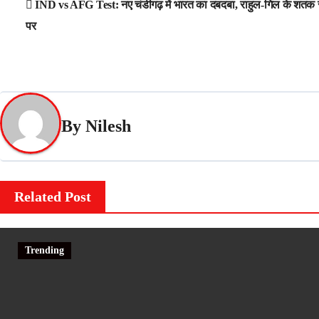
IND vs AFG Test: नए चंडीगढ़ में भारत का दबदबा, राहुल-गिल के शतक 
navigation
पर
By
Nilesh
Related Post
Trending