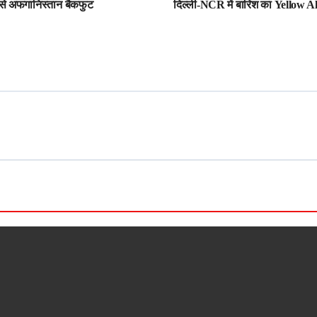
से अफगानिस्तान बैकफुट
दिल्ली-NCR में बारिश का Yellow A