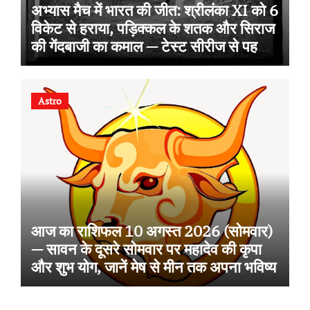
अभ्यास मैच में भारत की जीत: श्रीलंका XI को 6
विकेट से हराया, पड़िक्कल के शतक और सिराज
की गेंदबाजी का कमाल — टेस्ट सीरीज से पहले
जोरदार तैयारी
Astro
आज का राशिफल 10 अगस्त 2026 (सोमवार)
— सावन के दूसरे सोमवार पर महादेव की कृपा
और शुभ योग, जानें मेष से मीन तक अपना भविष्य