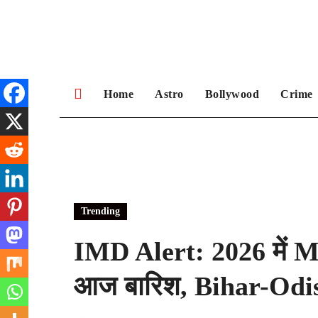
Skip
to
content
Home
Astro
Bollywood
Crime
Trending
IMD Alert: 2026 में 
आज बारिश, Bihar-Odisha