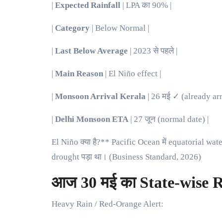
|
Expected Rainfall
| LPA का 90% |
|
Category
| Below Normal |
|
Last Below Average
| 2023 से पहले |
|
Main Reason
| El Niño effect |
|
Monsoon Arrival Kerala
| 26 मई ✓ (already arr
|
Delhi Monsoon ETA
| 27 जून (normal date) |
El Niño क्या है?** Pacific Ocean में equatorial wate
drought पड़ा था। (Business Standard, 2026)
आज 30 मई का State-wise R
Heavy Rain / Red-Orange Alert: