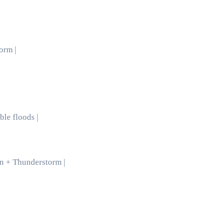
orm |
ble floods |
n + Thunderstorm |