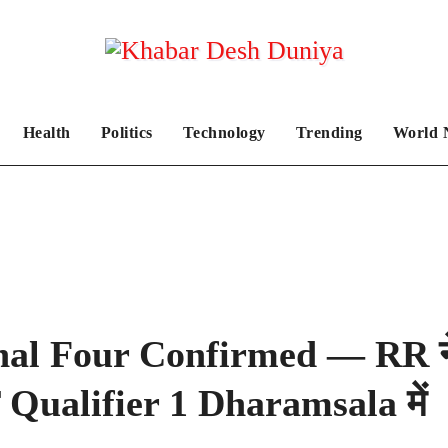
Health
Politics
Technology
Trending
World 
inal Four Confirmed — RR न
Qualifier 1 Dharamsala में