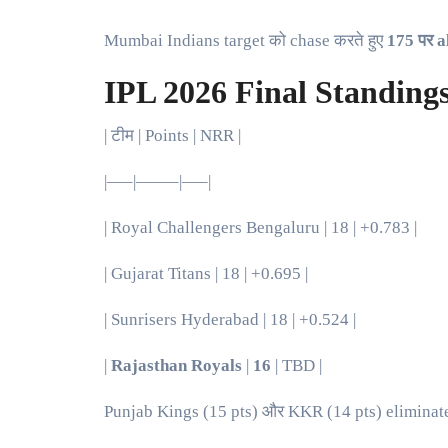
Mumbai Indians target को chase करते हुए
175 पर a
IPL 2026 Final Standing
| टीम | Points | NRR |
|—–|——–|—–|
| Royal Challengers Bengaluru | 18 | +0.783 |
| Gujarat Titans | 18 | +0.695 |
| Sunrisers Hyderabad | 18 | +0.524 |
|
Rajasthan Royals
|
16
| TBD |
Punjab Kings (15 pts) और KKR (14 pts) eliminat