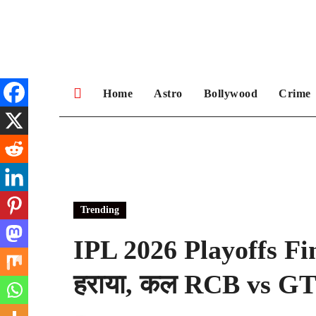
Skip
to
content
Home
Astro
Bollywood
Crime
Trending
IPL 2026 Playoffs F
हराया, कल RCB vs GT 