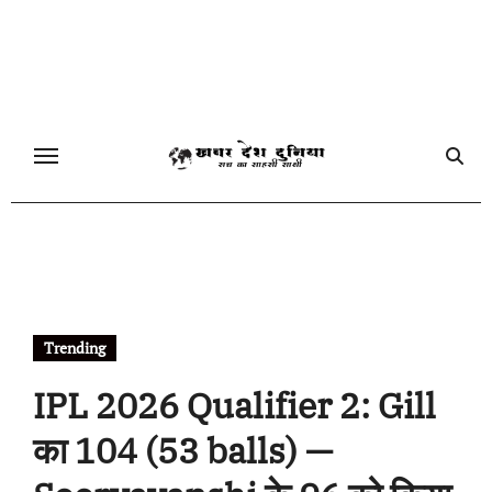
Skip
to
content
Trending
IPL 2026 Qualifier 2: Gill
का 104 (53 balls) —