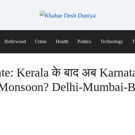
Bollywood
Crime
Health
Politics
Technology
T
: Kerala के बाद अब Karnata
चेगा Monsoon? Delhi-Mumbai-B