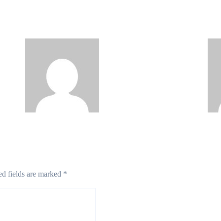
ज्वेलरी की चमक से कारोबार 41% बढ़ा,
से 
मुनाफे में 28-32% उछाल का अनुमान —
— ग
निवेशकों की नजर
जड
Nilesh
Aug 7, 2026
ed fields are marked
*