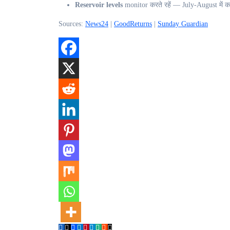
Reservoir levels
monitor करते रहें — July-August में क
Sources:
News24
|
GoodReturns
|
Sunday Guardian