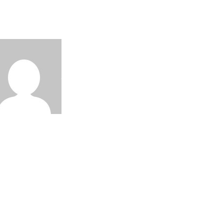
कोलंबो में खेलेगी 3 दिवसीय अभ्यास मैच
िल की कप्तानी, बुमराह चोट से बाहर,
ेजा की वापसी
Nilesh
Aug 7, 2026