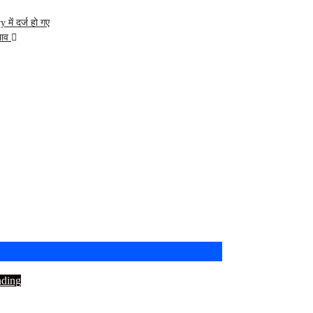
ें दर्ज हो गए
भाव
nding
रीलंका दौरे का आगाज: टीम इंडिया आज