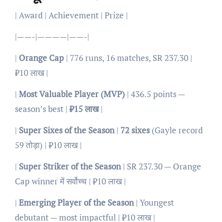
| Award | Achievement | Prize |
|——-|————|——-|
|
Orange Cap
| 776 runs, 16 matches, SR 237.30 |
₹10 लाख |
|
Most Valuable Player (MVP)
| 436.5 points —
season’s best |
₹15 लाख
|
|
Super Sixes of the Season
|
72 sixes
(Gayle record
59 तोड़ा) | ₹10 लाख |
|
Super Striker of the Season
| SR 237.30 — Orange
Cap winner में सर्वोच्च | ₹10 लाख |
|
Emerging Player of the Season
| Youngest
debutant — most impactful | ₹10 लाख |