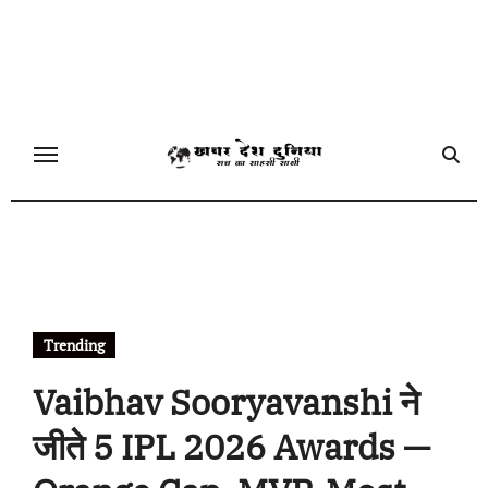
Skip
to
content
Trending
Vaibhav Sooryavanshi ने
जीते 5 IPL 2026 Awards —