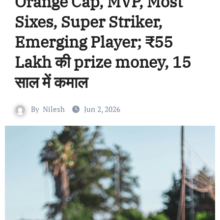
Orange Cap, MVP, Most
Sixes, Super Striker,
Emerging Player; ₹55
Lakh की prize money, 15
साल में कमाल
By
Nilesh
Jun 2, 2026