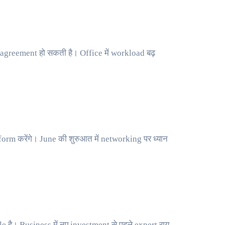
sagreement हो सकती है। Office में workload बढ़
rform करेंगे। June की शुरुआत में networking पर ध्यान
 है। Business में नए investment से पहले expert राय