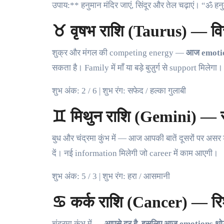
उपाय:** हनुमान मंदिर जाएं, सिंदूर और तेल चढ़ाएं। “ॐ हन
♉ वृषभ राशि (Taurus) — वित्त
शुक्र और मंगल की competing energy —
आज emotion
सकता है। Family में माँ या बड़े बुज़ुर्ग से support मिलेगा।
शुभ अंक: 2 / 6 | शुभ रंग: सफेद / हल्का गुलाबी
♊ मिथुन राशि (Gemini) — सं
बुध और चंद्रमा कुंभ में — आज आपकी बातें दूसरों पर अस
दें। नई information मिलेगी जो career में काम आएगी।
शुभ अंक: 5 / 3 | शुभ रंग: हरा / आसमानी
♋ कर्क राशि (Cancer) — रिश्तो
चंद्रमा कुंभ में —
आपसे दूर है, इसलिए आज emotions थोड़