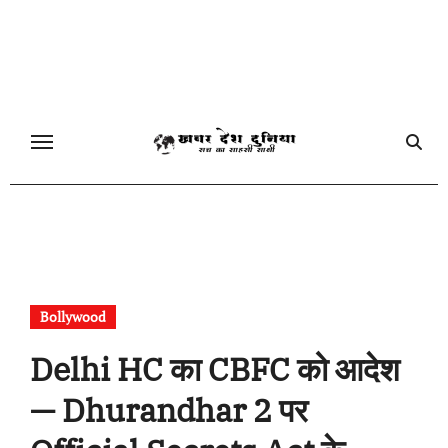
Skip
to
content
Bollywood
Delhi HC का CBFC को आदेश
— Dhurandhar 2 पर