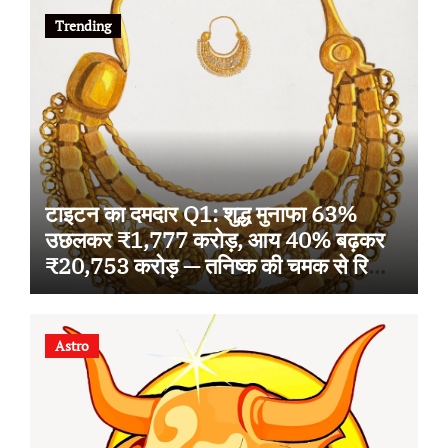
Trending
टाइटन का दमदार Q1: शुद्ध मुनाफा 63%
उछलकर ₹1,777 करोड़, आय 40% बढ़कर
₹20,753 करोड़ — तनिष्क की चमक से रिकॉर्ड
ग्रोथ
Astro