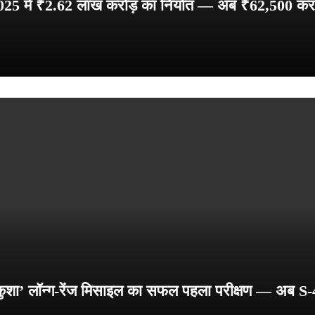
 2025 में ₹2.62 लाख करोड़ का निर्यात — अब ₹62,500 करोड़
 ‘कुशा’ लॉन्ग-रेंज मिसाइल का सफल पहला परीक्षण — अब S-