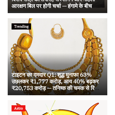
आरक्षण बिल पर होगी चर्चा — हंगामे के बीच
टैक्सेशन बिल पास
Trending
टाइटन का दमदार Q1: शुद्ध मुनाफा 63%
उछलकर ₹1,777 करोड़, आय 40% बढ़कर
₹20,753 करोड़ — तनिष्क की चमक से रिकॉर्ड
ग्रोथ
Astro