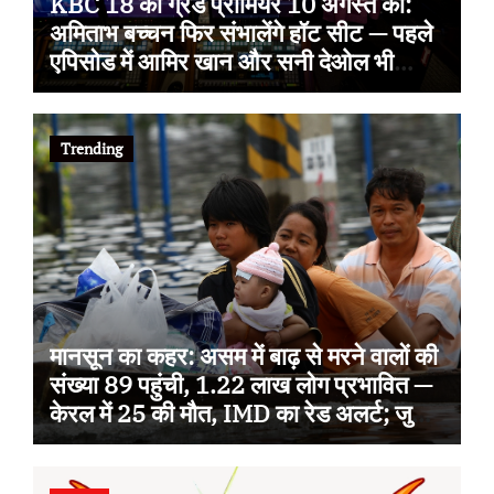
KBC 18 का ग्रैंड प्रीमियर 10 अगस्त को:
अमिताभ बच्चन फिर संभालेंगे हॉट सीट — पहले
एपिसोड में आमिर खान और सनी देओल भी
आएंगे, इस बार थीम ‘सोचना पड़ेगा’
Trending
मानसून का कहर: असम में बाढ़ से मरने वालों की
संख्या 89 पहुंची, 1.22 लाख लोग प्रभावित —
केरल में 25 की मौत, IMD का रेड अलर्ट; जुलाई
से अब तक 100 से ज्यादा जानें गईं