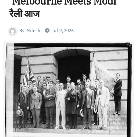
‘Melbourne Meets Modi’
रैली आज
By
Nilesh
Jul 9, 2026