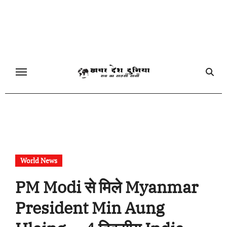
Skip
to
content
World News
PM Modi से मिले Myanmar
President Min Aung