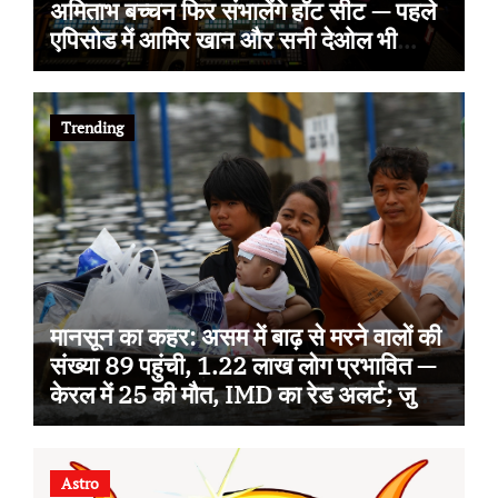
अमिताभ बच्चन फिर संभालेंगे हॉट सीट — पहले
एपिसोड में आमिर खान और सनी देओल भी
आएंगे, इस बार थीम ‘सोचना पड़ेगा’
Trending
मानसून का कहर: असम में बाढ़ से मरने वालों की
संख्या 89 पहुंची, 1.22 लाख लोग प्रभावित —
केरल में 25 की मौत, IMD का रेड अलर्ट; जुलाई
से अब तक 100 से ज्यादा जानें गईं
Astro